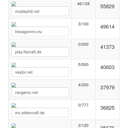
46/128
55829
3/100
49614
0/200
41373
5/500
40603
4/200
37979
0/777
36825
2/120
35676