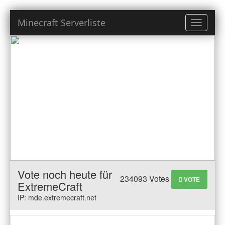
Minecraft Serverliste
Toggle
navigati
Vote noch heute für
234093 Votes
VOTE
ExtremeCraft
IP: mde.extremecraft.net