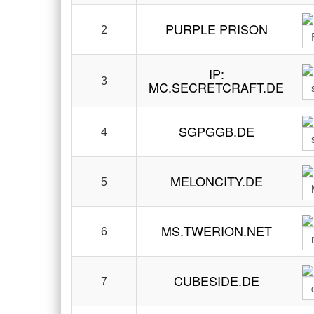
PURPLE PRISON
2
IP:
3
MC.SECRETCRAFT.DE
SGPGGB.DE
4
MELONCITY.DE
5
MS.TWERION.NET
6
CUBESIDE.DE
7