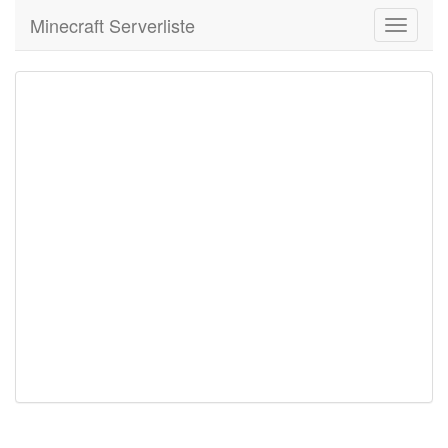
Minecraft Serverliste
Toggle
navigati