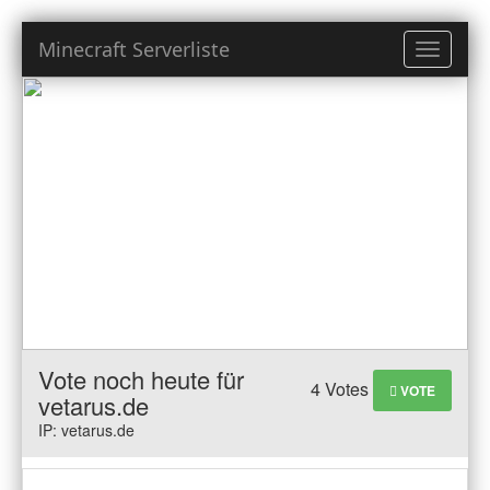
Minecraft Serverliste
Toggle
navigati
Vote noch heute für
4 Votes
VOTE
vetarus.de
IP: vetarus.de