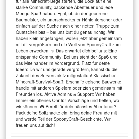
für alle Minecraft-Begeisterten, die Bock auf eine
starke Community, packende Abenteuer und jede
Menge Spaß haben. Egal, ob du der geborene
Baumeister, ein unerschrockener Höhlenforscher oder
einfach auf der Suche nach einer netten Truppe zum
Quatschen bist – bei uns bist du genau richtig. Wir
haben klein angefangen, wollen jetzt aber gemeinsam
mit dir vergrößern und die Welt von SpoonyCraft zum
Leben erwecken! ✨ Das erwartet dich bei uns: Eine
entspannte Community: Bei uns steht der Spaß und
das Miteinander im Vordergrund. Platz für deine
Ideen: Da wir uns gerade vergrößern, kannst du die
Zukunft des Servers aktiv mitgestalten! Klassischer
Minecraft-Survival-Spaß: Erschaffe epische Bauwerke,
handle mit anderen Spielern oder zieh gemeinsam mit
Freunden los. Aktive Admins & Support: Wir haben
immer ein offenes Ohr für Vorschläge und helfen, wo
wir können. 🎮 Bereit für dein nächstes Abenteuer?
Pack deine Spitzhacke ein, bring deine Freunde mit
und werde Teil der SpoonyCraft-Geschichte. Wir
freuen uns auf dich!