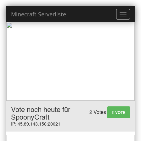
Minecraft Serverliste
Toggle
navigati
Vote noch heute für
2 Votes
VOTE
SpoonyCraft
IP: 45.89.143.156:20021