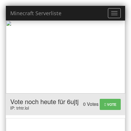
Minecraft Serverliste
Toggle
navigati
Vote noch heute für 6ujtj
0 Votes
VOTE
IP: trhtr.lol