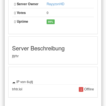
Server Owner
RayyzonHD
Votes
0
Uptime
99%
Server Beschreibung
jtjrhr
IP von 6ujtj
trhtr.lol
Offline