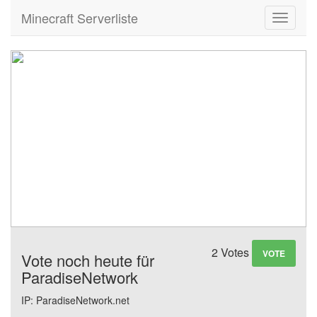
Minecraft Serverliste
Toggle
navigati
2 Votes
VOTE
Vote noch heute für
ParadiseNetwork
IP: ParadiseNetwork.net