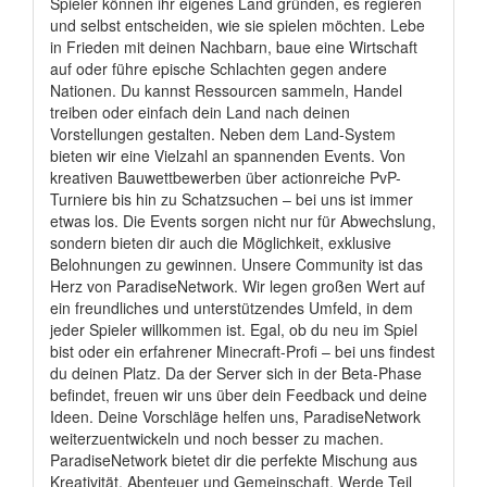
Spieler können ihr eigenes Land gründen, es regieren
und selbst entscheiden, wie sie spielen möchten. Lebe
in Frieden mit deinen Nachbarn, baue eine Wirtschaft
auf oder führe epische Schlachten gegen andere
Nationen. Du kannst Ressourcen sammeln, Handel
treiben oder einfach dein Land nach deinen
Vorstellungen gestalten. Neben dem Land-System
bieten wir eine Vielzahl an spannenden Events. Von
kreativen Bauwettbewerben über actionreiche PvP-
Turniere bis hin zu Schatzsuchen – bei uns ist immer
etwas los. Die Events sorgen nicht nur für Abwechslung,
sondern bieten dir auch die Möglichkeit, exklusive
Belohnungen zu gewinnen. Unsere Community ist das
Herz von ParadiseNetwork. Wir legen großen Wert auf
ein freundliches und unterstützendes Umfeld, in dem
jeder Spieler willkommen ist. Egal, ob du neu im Spiel
bist oder ein erfahrener Minecraft-Profi – bei uns findest
du deinen Platz. Da der Server sich in der Beta-Phase
befindet, freuen wir uns über dein Feedback und deine
Ideen. Deine Vorschläge helfen uns, ParadiseNetwork
weiterzuentwickeln und noch besser zu machen.
ParadiseNetwork bietet dir die perfekte Mischung aus
Kreativität, Abenteuer und Gemeinschaft. Werde Teil