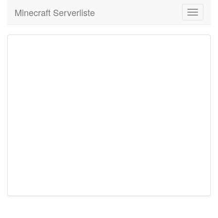
Minecraft Serverliste
Toggle
navigati