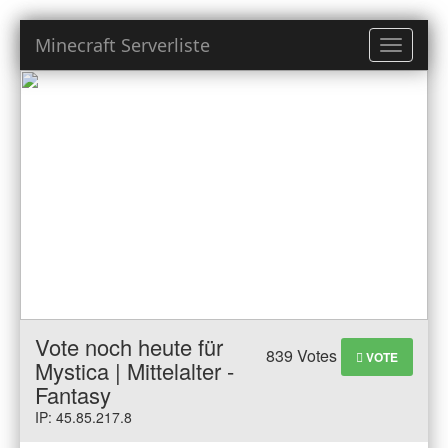
Minecraft Serverliste
Toggle
navigati
Vote noch heute für
839 Votes
VOTE
Mystica | Mittelalter -
Fantasy
IP: 45.85.217.8