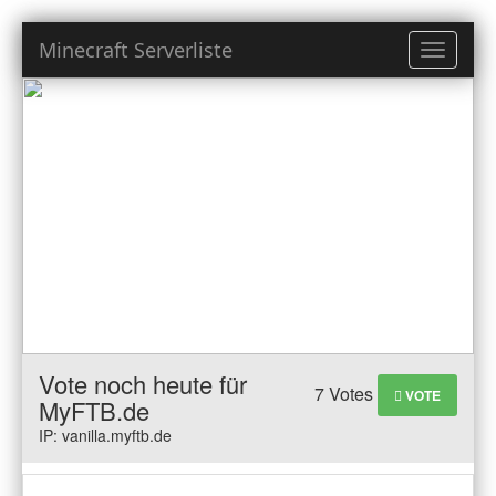
Minecraft Serverliste
Toggle
navigati
Vote noch heute für
7 Votes
VOTE
MyFTB.de
IP: vanilla.myftb.de