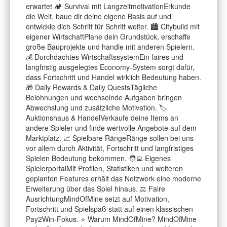
erwartet 🏕️ Survival mit LangzeitmotivationErkunde
die Welt, baue dir deine eigene Basis auf und
entwickle dich Schritt für Schritt weiter. 🏙️ Citybuild mit
eigener WirtschaftPlane dein Grundstück, erschaffe
große Bauprojekte und handle mit anderen Spielern.
💰 Durchdachtes WirtschaftssystemEin faires und
langfristig ausgelegtes Economy-System sorgt dafür,
dass Fortschritt und Handel wirklich Bedeutung haben.
🎁 Daily Rewards & Daily QuestsTägliche
Belohnungen und wechselnde Aufgaben bringen
Abwechslung und zusätzliche Motivation. 🏷️
Auktionshaus & HandelVerkaufe deine Items an
andere Spieler und finde wertvolle Angebote auf dem
Marktplatz. 📈 Spielbare RängeRänge sollen bei uns
vor allem durch Aktivität, Fortschritt und langfristiges
Spielen Bedeutung bekommen. 🧑‍💻 Eigenes
SpielerportalMit Profilen, Statistiken und weiteren
geplanten Features erhält das Netzwerk eine moderne
Erweiterung über das Spiel hinaus. ⚖️ Faire
AusrichtungMindOfMine setzt auf Motivation,
Fortschritt und Spielspaß statt auf einen klassischen
Pay2Win-Fokus. ⭐ Warum MindOfMine? MindOfMine