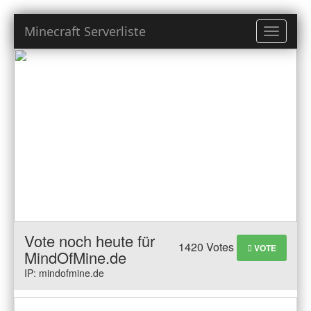
Minecraft Serverliste
Toggle
navigati
Vote noch heute für
1420 Votes
VOTE
MindOfMine.de
IP: mindofmine.de