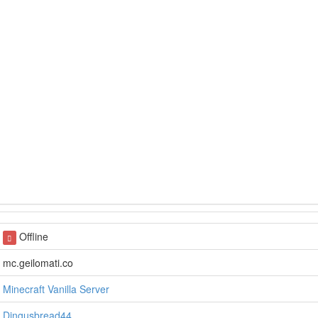
Offline
mc.geilomati.co
Minecraft Vanilla Server
Dingusbread44