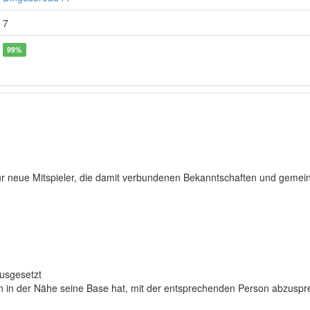
7
99%
st für neue Mitspieler, die damit verbundenen Bekanntschaften und geme
ausgesetzt
on in der Nähe seine Base hat, mit der entsprechenden Person abzusp