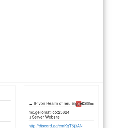
IP von Realm of neu Biggebach
Offline
mc.geilomati.co:25624
Server Website
http://discord.gg/cmKqT5j3AN