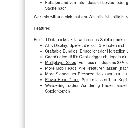
Falls jemand vermutet, dass er beklaut oder 
Sache nach
Wer rein will und nicht auf der Whitelist ist - bitte
Features
Es sind Datapacks aktiv, welche das Spielerlebnis e
AFK Display
: Spieler, die sich 5 Minuten nic
Craftable Bundles
: Ermöglicht der Herstellen
Coordinates HUD
: Gebt /trigger ch_toggle e
Multiplayer Sleep
: Es muss mindestens 33% de
More Mob Heads
: Alle Kreaturen lassen (nac
More Stonecutter Recipies
: Holz kann nun im
Player Head Drops
: Spieler lassen ihren Kop
Wandering Trades
: Wandering Trader handel
Spielerköpfen