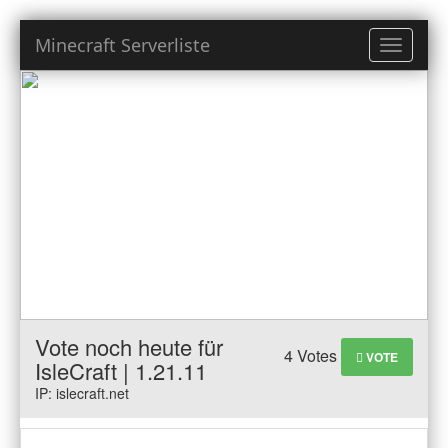
Minecraft Serverliste
Toggle
navigati
Vote noch heute für
4 Votes
VOTE
IsleCraft | 1.21.11
IP: islecraft.net