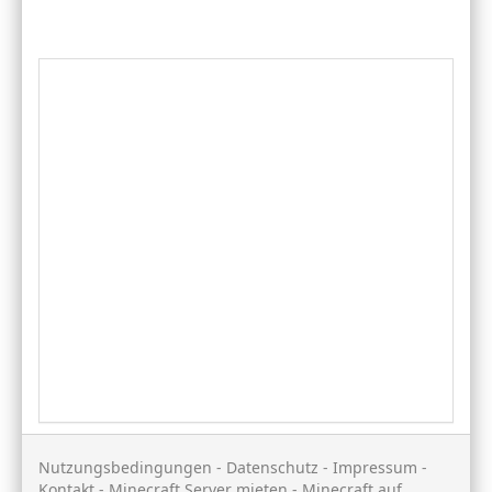
Nutzungsbedingungen
-
Datenschutz
-
Impressum
-
Kontakt
-
Minecraft Server mieten
-
Minecraft auf