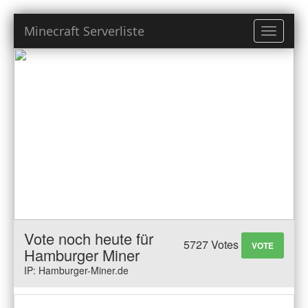
Minecraft Serverliste
Toggle
navigati
Vote noch heute für
5727 Votes
VOTE
Hamburger Miner
IP: Hamburger-Miner.de