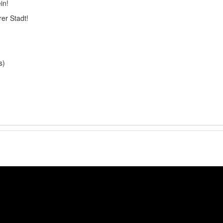
in!
er Stadt!
s)