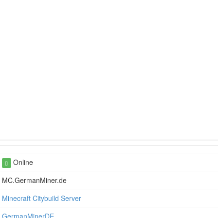
Online
MC.GermanMiner.de
Minecraft Citybuild Server
GermanMinerDE