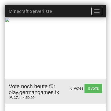
Minecraft Serverliste
Toggle
navigati
Vote noch heute für
0 Votes
VOTE
play.germangames.tk
IP: 37.114.50.99