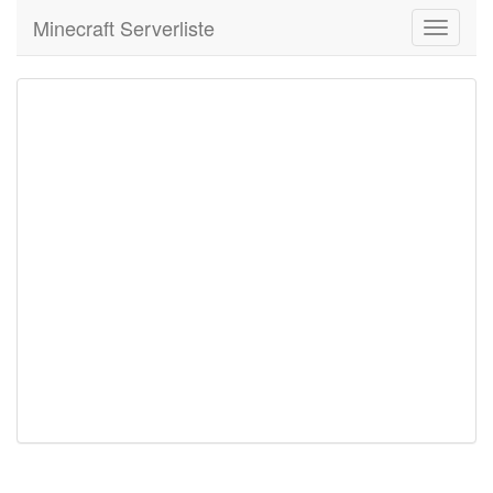
Minecraft Serverliste
Toggle
navigati