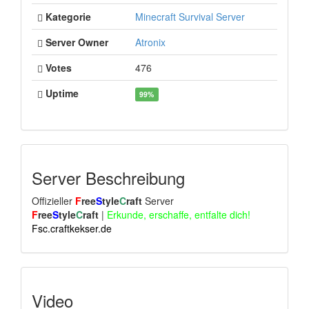
Kategorie
Minecraft Survival Server
Server Owner
Atronix
Votes
476
Uptime
99%
Server Beschreibung
Offizieller
F
ree
S
tyle
C
raft
Server
F
ree
S
tyle
C
raft
|
Erkunde, erschaffe, entfalte dich!
Fsc.craftkekser.de
Video