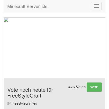
Minecraft Serverliste
Toggle
navigati
476 Votes
VOTE
Vote noch heute für
FreeStyleCraft
IP: freestylecraft.eu