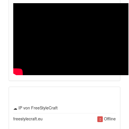
IP von FreeStyleCraft
freestylecraft.eu
Offline