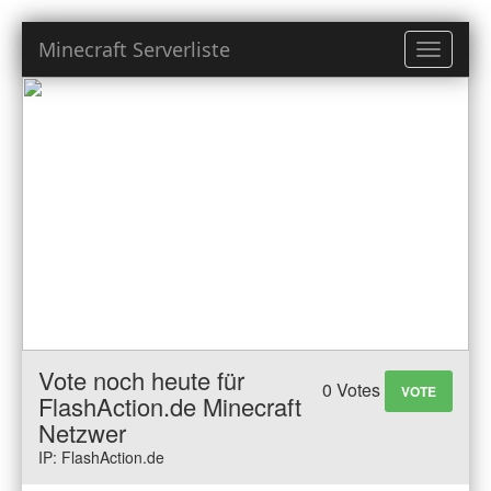
Minecraft Serverliste
Toggle
navigati
Vote noch heute für
0 Votes
VOTE
FlashAction.de Minecraft
Netzwer
IP: FlashAction.de