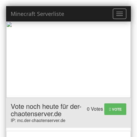
Minecraft Serverliste
Toggle
navigati
Vote noch heute für der-
0 Votes
VOTE
chaotenserver.de
IP: mc.der-chaotenserver.de