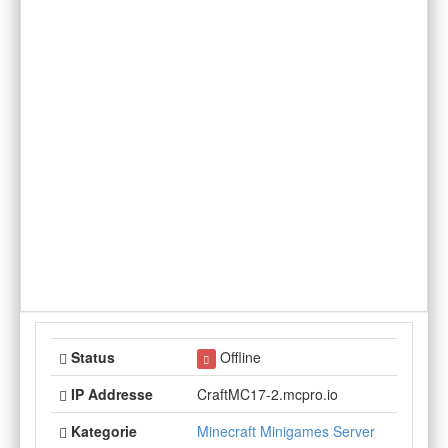
Status
Offline
IP Addresse
CraftMC17-2.mcpro.io
Kategorie
Minecraft Minigames Server