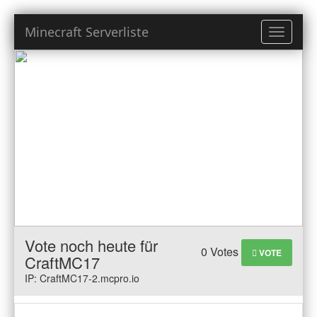
Minecraft Serverliste
Toggle
navigati
Vote noch heute für
0 Votes
VOTE
CraftMC17
IP: CraftMC17-2.mcpro.io