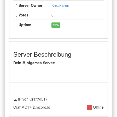
Server Owner
KnxckEren
Votes
0
Uptime
99%
Server Beschreibung
Dein Minigames Server!
IP von CraftMC17
CraftMC17-2.mcpro.io
Offline