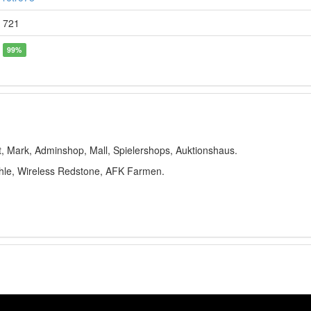
721
99%
ft, Mark, Adminshop, Mall, Spielershops, Auktionshaus.
ühle, Wireless Redstone, AFK Farmen.