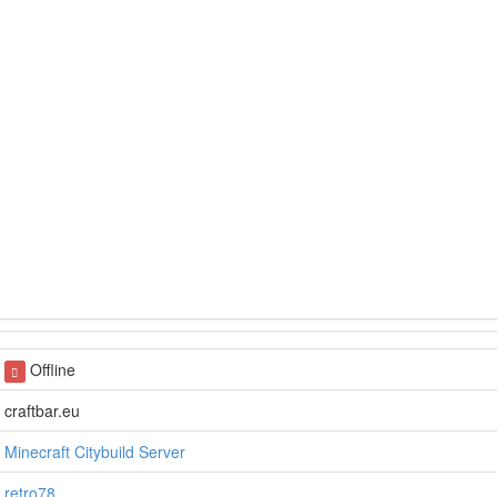
Offline
craftbar.eu
Minecraft Citybuild Server
retro78