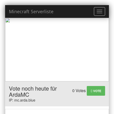
Minecraft Serverliste
Toggle
navigati
Vote noch heute für
0 Votes
VOTE
ArdaMC
IP: mc.arda.blue