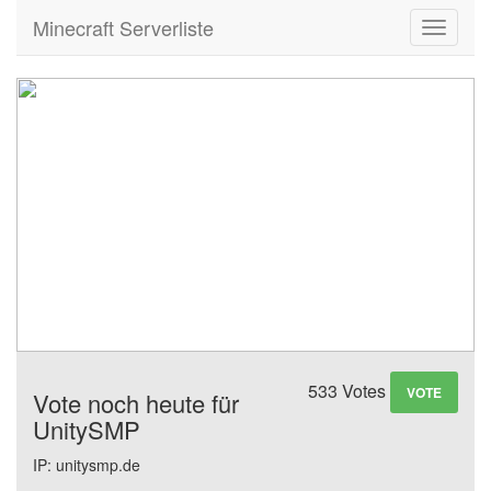
Minecraft Serverliste
Toggle
navigati
533 Votes
VOTE
Vote noch heute für
UnitySMP
IP: unitysmp.de