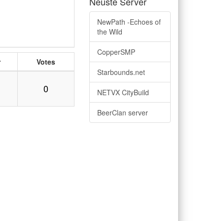
Neuste Server
NewPath -Echoes of
the Wild
CopperSMP
r
Votes
Starbounds.net
0
NETVX CityBuild
BeerClan server