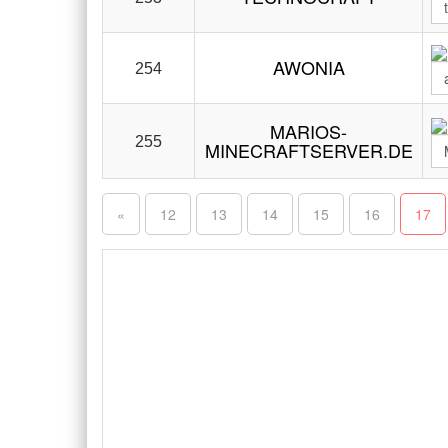
AWONIA
254
MARIOS-
255
MINECRAFTSERVER.DE
«
12
13
14
15
16
17