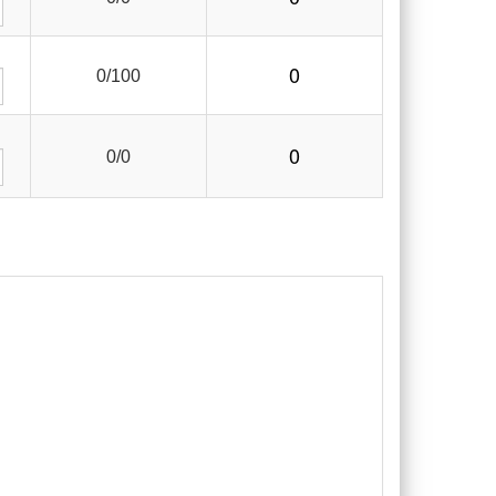
0
0/100
0
0/0