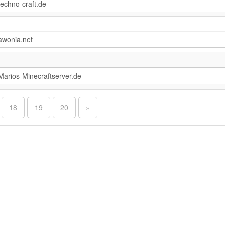
18
19
20
»